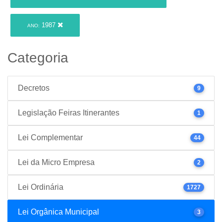
1987
ANO:
Categoria
Decretos
9
Legislação Feiras Itinerantes
1
Lei Complementar
44
Lei da Micro Empresa
2
Lei Ordinária
1727
Lei Orgânica Municipal
3