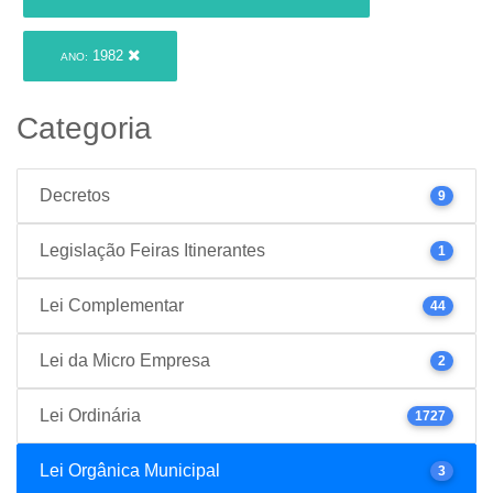
1982
ANO:
Categoria
Decretos
9
Legislação Feiras Itinerantes
1
Lei Complementar
44
Lei da Micro Empresa
2
Lei Ordinária
1727
Lei Orgânica Municipal
3