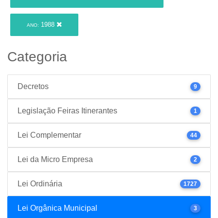
1988
ANO:
Categoria
Decretos
9
Legislação Feiras Itinerantes
1
Lei Complementar
44
Lei da Micro Empresa
2
Lei Ordinária
1727
Lei Orgânica Municipal
3