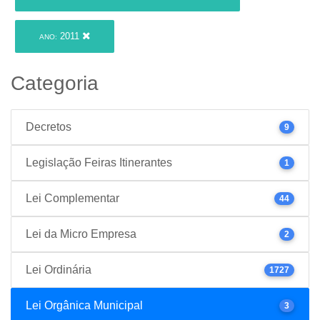
2011
ANO:
Categoria
Decretos
9
Legislação Feiras Itinerantes
1
Lei Complementar
44
Lei da Micro Empresa
2
Lei Ordinária
1727
Lei Orgânica Municipal
3