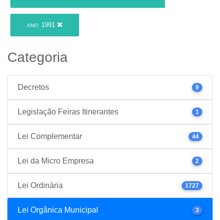
1991
ANO:
Categoria
Decretos
9
Legislação Feiras Itinerantes
1
Lei Complementar
44
Lei da Micro Empresa
2
Lei Ordinária
1727
Lei Orgânica Municipal
3