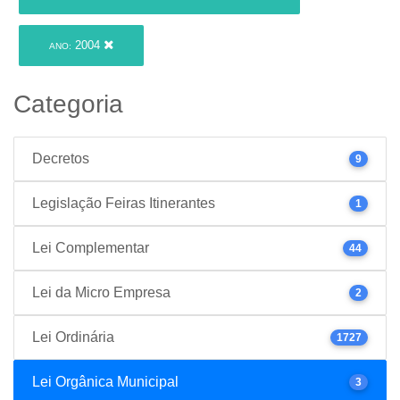
2004
ANO:
Categoria
Decretos
9
Legislação Feiras Itinerantes
1
Lei Complementar
44
Lei da Micro Empresa
2
Lei Ordinária
1727
Lei Orgânica Municipal
3